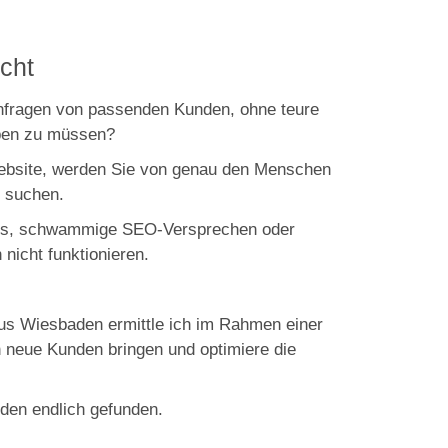
cht
nfragen von passenden Kunden, ohne teure
iben zu müssen?
Website, werden Sie von genau den Menschen
t suchen.
gns, schwammige SEO-Versprechen oder
 nicht funktionieren.
us Wiesbaden ermittle ich im Rahmen einer
 neue Kunden bringen und optimiere die
Mit dem Laden des Videos akzeptieren
Sie die
Datenschutzerklärung von
YouTube
den endlich gefunden.