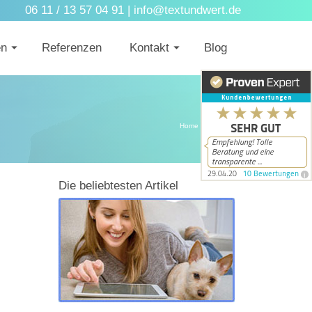
06 11 / 13 57 04 91 |
info@textundwert.de
en
Referenzen
Kontakt
Blog
Home
/
Webdesign
Die beliebtesten Artikel