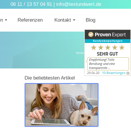
06 11 / 13 57 04 91 |
info@textundwert.de
en
Referenzen
Kontakt
Blog
Home
/
Optimieren
Die beliebtesten Artikel