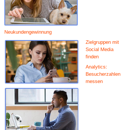
Neukundengewinnung
Zielgruppen mit
Social Media
finden
Analytics:
Besucherzahlen
messen