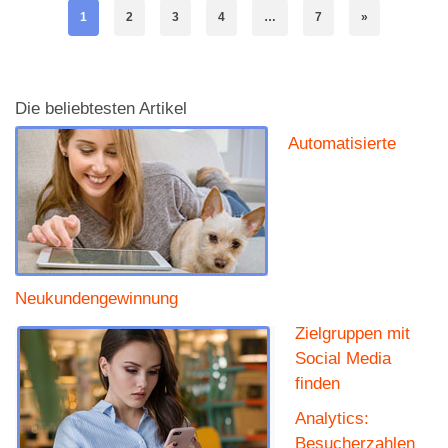
1
2
3
4
…
7
»
Die beliebtesten Artikel
Automatisierte
Neukundengewinnung
Zielgruppen mit
Social Media
finden
Analytics:
Besucherzahlen