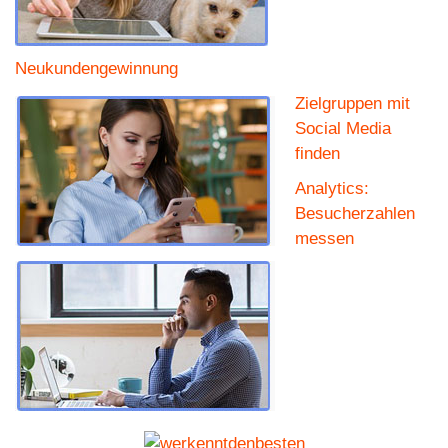
Neukundengewinnung
Zielgruppen mit
Social Media
finden
Analytics:
Besucherzahlen
messen