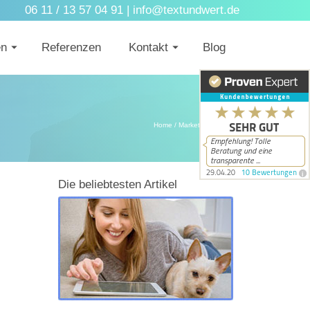
06 11 / 13 57 04 91 |
info@textundwert.de
en
Referenzen
Kontakt
Blog
Home
/
Marketing
- Page 3
Die beliebtesten Artikel