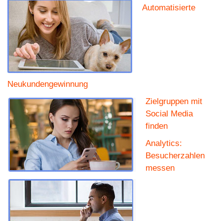
Automatisierte
Neukundengewinnung
Zielgruppen mit
Social Media
finden
Analytics:
Besucherzahlen
messen