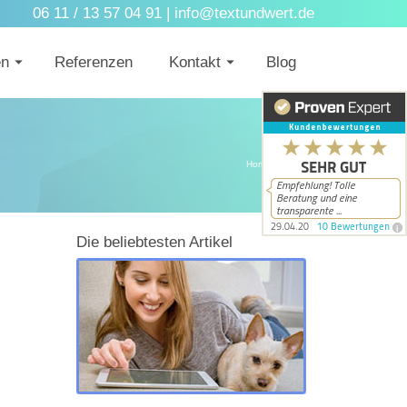
06 11 / 13 57 04 91 |
info@textundwert.de
en
Referenzen
Kontakt
Blog
Home
/
Bloggen
Die beliebtesten Artikel