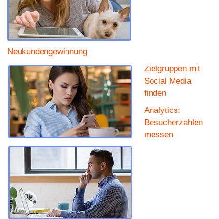
Neukundengewinnung
Zielgruppen mit
Social Media
finden
Analytics:
Besucherzahlen
messen