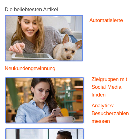
Die beliebtesten Artikel
Automatisierte
Neukundengewinnung
Zielgruppen mit
Social Media
finden
Analytics:
Besucherzahlen
messen