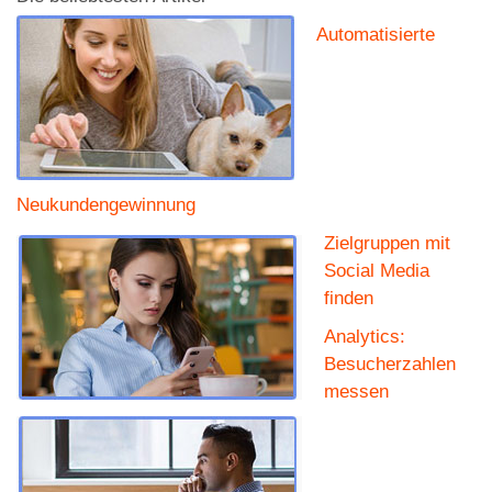
Automatisierte
Neukundengewinnung
Zielgruppen mit
Social Media
finden
Analytics:
Besucherzahlen
messen