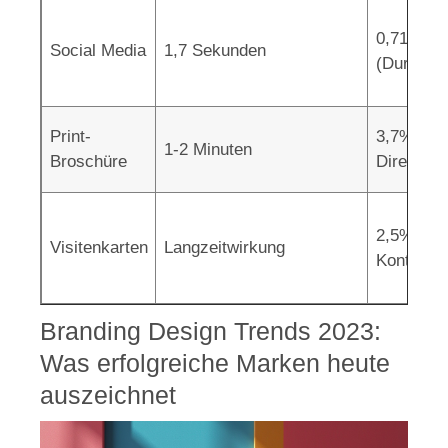
0,71%
Social Media
1,7 Sekunden
(Durchsch
Print-
3,7% (bei
1-2 Minuten
Broschüre
Direktmar
2,5%
Visitenkarten
Langzeitwirkung
Kontakta
Branding Design Trends 2023:
Was erfolgreiche Marken heute
auszeichnet