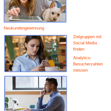
Neukundengewinnung
Zielgruppen mit
Social Media
finden
Analytics:
Besucherzahlen
messen