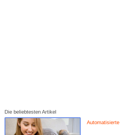
Leadgenerierung am Beispiel der
Berufsunfähigkeitsversicherung
Die Berufsunfähigkeitsversicherung ist für jeden
Erwerbstätigen ein unverzichtbares Instrument,
um sich gegen finanzielle Risiken abzusichern, die
durch einen plötzlichen Arbeitsausfall …
Weiterlesen
Gastbeitrag
Die beliebtesten Artikel
Automatisierte