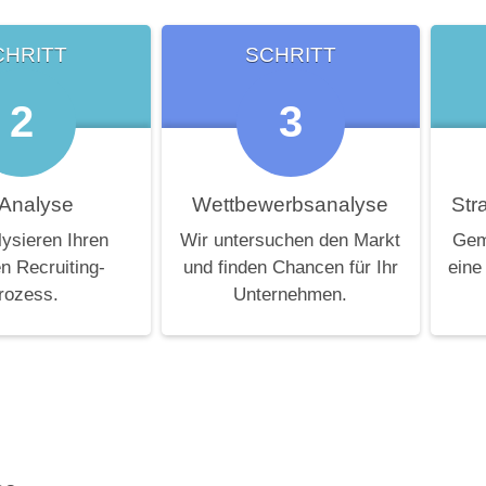
CHRITT
SCHRITT
2
3
-Analyse
Wettbewerbsanalyse
Str
lysieren Ihren
Wir untersuchen den Markt
Gem
en Recruiting-
und finden Chancen für Ihr
eine
rozess.
Unternehmen.